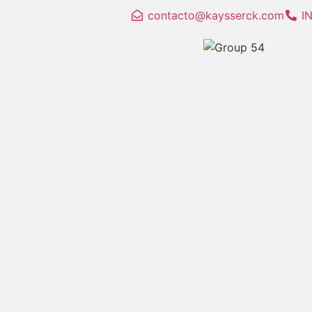
contacto@kaysserck.com
I