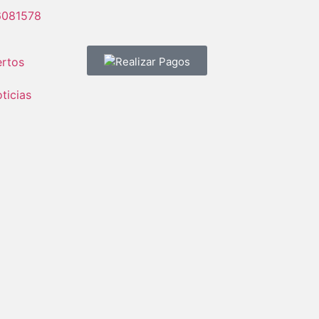
6081578
rtos
Realizar Pagos
ticias