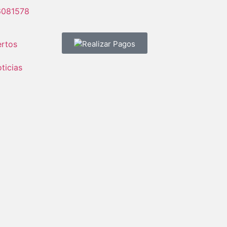
6081578
rtos
Realizar Pagos
ticias