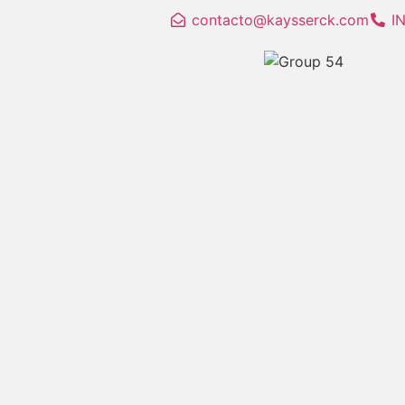
contacto@kaysserck.com
I