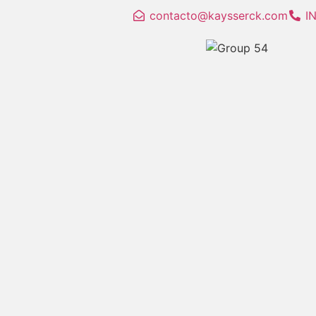
contacto@kaysserck.com
I