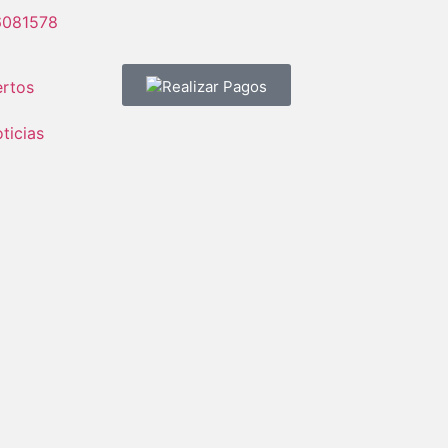
6081578
rtos
Realizar Pagos
ticias