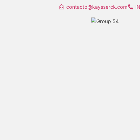
contacto@kaysserck.com
I