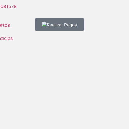
6081578
rtos
Realizar Pagos
ticias