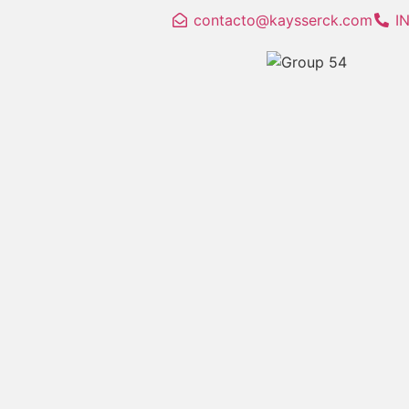
contacto@kaysserck.com
I