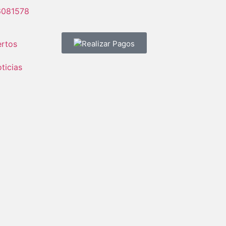
6081578
rtos
Realizar Pagos
ticias