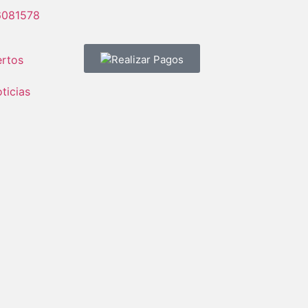
6081578
rtos
Realizar Pagos
ticias