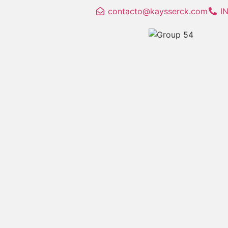
contacto@kaysserck.com
I