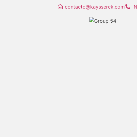
contacto@kaysserck.com
I