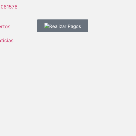
6081578
rtos
Realizar Pagos
ticias