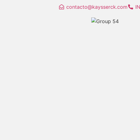
contacto@kaysserck.com
I