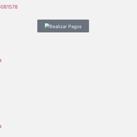
6081578
Realizar Pagos
a
a