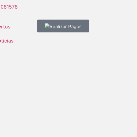
6081578
rtos
Realizar Pagos
ticias