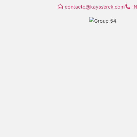
contacto@kaysserck.com
I